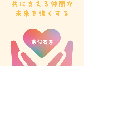
共に支える仲間が
​未来を強くする
寄付者一覧