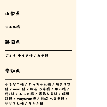
山梨県
シエル様
静岡県
ごとう ゆうき様 / みや様
愛知県
ふるなつ様 / やっちゃん様 / 環まりな
様 / nami様 / 朝長 沙希様 / ゆみ様 /
優⭐︎様 / ぁゃぉ様 / 齋藤友美様 / 勝連
諒様 / mayuran様 / 川崎 八重美様 /
ゆりちん様 / りかか様