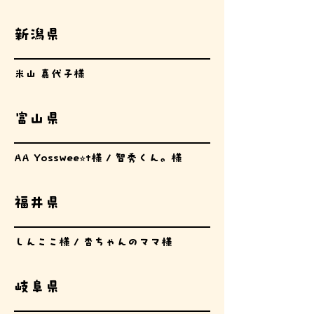
新潟県
米山 嘉代子様
富山県
AA Yosswee⭐︎t様 / 智秀くん。様
福井県
しんここ様 / 杏ちゃんのママ様
岐阜県