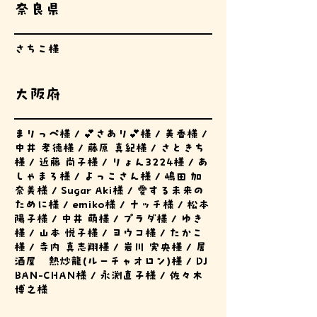
奈良県
さちこ様
​大阪府
まりっぺ様 / 💕さあり💕様 / 美香様 /
中井 孝徳様 / 藤原 真紀様 / さときち
様 / 近藤 尚子様 / りょん3224様 / あ
しゃまろ様 / よっこさん様 / 嶋田 加
奈美様 / Sugar Aki様 / 愛する未来の
ために様 / emiko様 / ナッチ様 / 松本
陽子様 / 中井 萌様 / プラダ様 / ゆき
様 / 山本 悦子様 / ヨウコ様 / たかこ
様 / 寺内 真志翔様 / 岩川 実央様 / 居
酒屋 熱炒龍(ルーチャオロン)様 / DJ
BAN-CHAN様 / 永渕直子様 / 佐々木
博之様