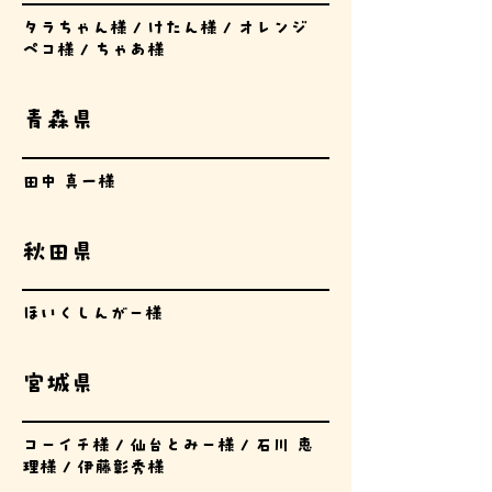
タラちゃん様 / けたん様 / オレンジ
ペコ様 / ちゃあ様
青森県
田中 真一様
秋田県
ほいくしんがー様
宮城県
コーイチ様 / 仙台とみー様 / 石川 恵
理様 / 伊藤彰秀様