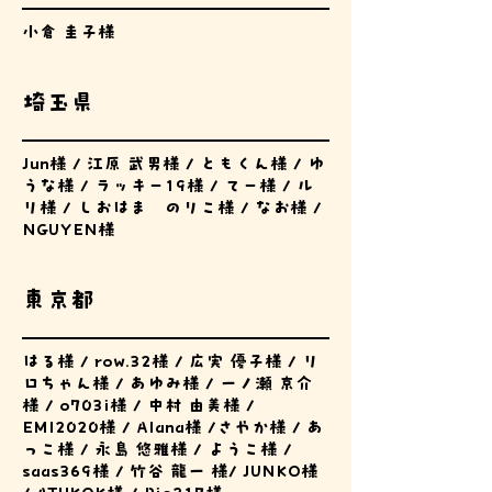
小倉 圭子様
埼玉県
Jun様 / 江原 武男様 / ともくん様 / ゆ
うな様 / ラッキー19様 / てー様 / ル
リ様 / しおはま のりこ様 / なお様 /
NGUYEN様
東京都
はる様 / row.32様 / 広実 優子様 / リ
ロちゃん様 / あゆみ様 / 一ノ瀬 京介
様 / o703i様 / 中村 由美様 /
EMI2020様 / Alana様 /さやか様 / あ
っこ様 / 永島 悠雅様 / ようこ様 /
saas369様 / 竹谷 龍一 様/ JUNKO様