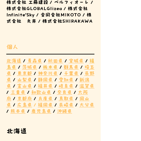
株式会社 工藤建設 / ベルフィオーレ /
株式会社GLOBALGlizea / 株式会社
Infinite'Sky / 合同会社MIKOTO / 株
式会社 丸井 / 株式会社SHIRAKAWA
​個人
北海道
/
青森県
/
秋田県
/
宮城県
/
福
島県
/
茨城県
/
栃木県
/
群馬県
/
埼玉
県
/
東京都
/
神奈川県
/
千葉県
/
長野
県
/
山梨県
/
静岡県
/
愛知県
/
新潟
県
/
富山県
/
福井県
/
岐阜県
/
滋賀県
/
三重県
/
和歌山県
/
奈良県
/
大阪
府
/
京都府
/
兵庫県
/
鳥取県
/
岡山
県
/
広島県
/
福
岡県
/
長崎県
/
大分県
/
熊本県
/
鹿児島県
/
沖縄県
北海道