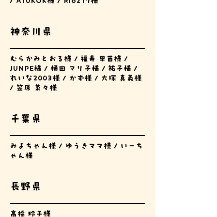
/ ATUKOK様 / Rio217様
神奈川県
むらかみとおる様 / 福寿 早苗様 /
JUNPE様 / 横田 マリ子様 / 祐子様 /
れいな2003様 / かず様 / 大塚 真義様
/ 笠原 菜々様
千葉県
みよちゃん様 / ゆうきママ様 / いーち
ゃん様
長野県
高橋 玲子様