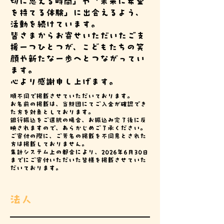
切に思える時間」や「未来に希望
を持てる体験」に出会えるよう、
活動を続けています。
皆さまからお寄せいただいたご支
援一つひとつが、こどもたちの笑
顔や新たな一歩へとつながってい
ます。
心より感謝申し上げます。
順不同で掲載させていただいております。
お名前の掲載は、当財団にてご入金が確認でき
た方を対象としております。
銀行振込をご選択の場合、お振込み完了後に反
映されますので、あらかじめご了承ください。
ご寄付の際に、ご芳名の掲載を不同意とされた
方は掲載しておりません。
​集計システム上の都合により、2026年6月30日
までにご寄付いただいた皆様を掲載させていた
だいております。
​法人