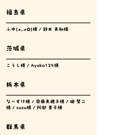
福島県
ふゆ(⁠◕⁠ᴗ⁠◕⁠✿⁠)様 / 鈴木 美和様
茨城県
こうし様 / Ayako129様
栃木県
な〜すけ様 / 齋藤美穂子様 / 磯 賢二
様 / suzu様 / 阿部 貴子様
群馬県