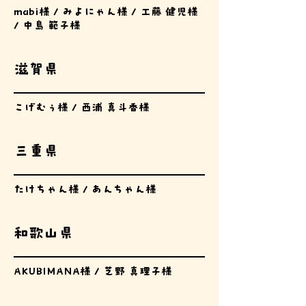
mabi様 / みよにゃん様 / 工藤 健児様
/ 中島 範子様
滋賀県
こげむぅ様 / 西浦 真斗香様
​三重県
たけちゃん様 / あんちゃん様
和歌山県
AKUBIMANA様 / 芝野 真理子様