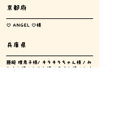
京都府
♡ ANGEL ♡様
兵庫県
藤﨑
理恵子様/ キラキラちゃん様 / み
たらし様 / シズク様 / ますみ様 / シオ
ン様 / 母根（もね）様 / 河野 宰ニ様 /
私の別荘ise様 / すみっこ様
鳥取県
曽根 清美様 / 石橋 紋加様
岡山県