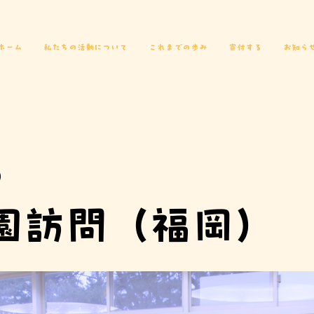
ホーム
私たちの活動について
これまでの歩み
寄付する
お知ら
6
園訪問（福岡）