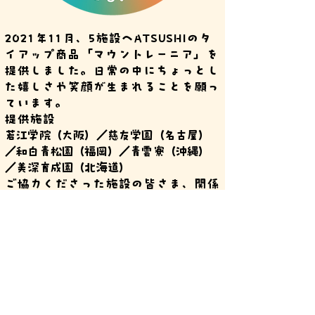
2021年11月、5施設へATSUSHIのタ
イアップ商品「マウントレーニア」を
提供しました。日常の中にちょっとし
た嬉しさや笑顔が生まれることを願っ
ています。
提供施設
若江学院（大阪）
／慈友学園（名古屋）
／和白青松園（福岡）／青雲寮（沖縄）
／美深育成園（北海道）
ご協力くださった施設の皆さま、関係
者の皆さまに心より感謝いたします。
あつしこども
​プロジェクト